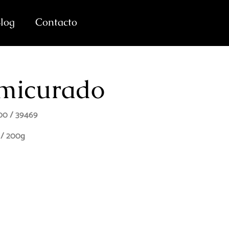
log
Contacto
micurado
00 / 39469
 / 200g