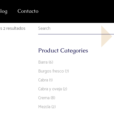
log
Contacto
s 2 resultados
Product Categories
Barra
(6)
Burgos fresco
(7)
Cabra
(1)
Cabra y oveja
(2)
Crema
(8)
Mezcla
(2)